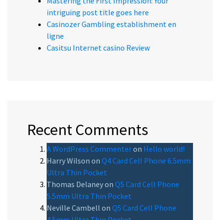
Mastering the First Impression: Your
intriguing post title goes here
Casinozer Gambling establishment en
ligne
Casitsu Internet casino Review
Recent Comments
A WordPress Commenter
on
Hello world!
Harry Wilson
on
Q4 Card Cell Phone 6.5mm
Ultra Thin Pocket
Thomas Delaney
on
Q5 Card Cell Phone
5.5mm Ultra Thin Pocket
Neville Cambell
on
Q5 Card Cell Phone
4.5mm Ultra Thin Pocket