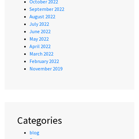
October 2022
September 2022
August 2022
July 2022
June 2022
May 2022
April 2022
March 2022
February 2022
November 2019
Categories
blog