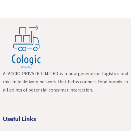
AJACCIO PRIVATE LIMITED is a new generation logistics and
mid-mile delivery network that helps connect food brands to
all points of potential consumer interaction.
Useful Links