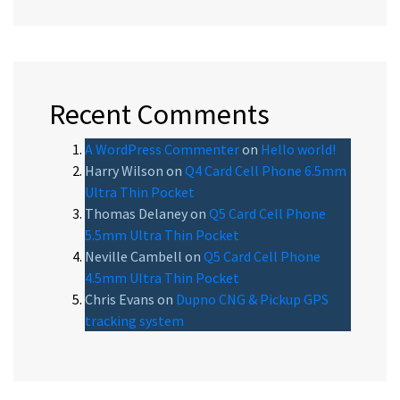
Recent Comments
A WordPress Commenter
on
Hello world!
Harry Wilson
on
Q4 Card Cell Phone 6.5mm
Ultra Thin Pocket
Thomas Delaney
on
Q5 Card Cell Phone
5.5mm Ultra Thin Pocket
Neville Cambell
on
Q5 Card Cell Phone
4.5mm Ultra Thin Pocket
Chris Evans
on
Dupno CNG & Pickup GPS
tracking system