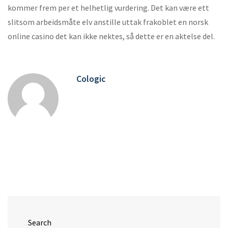
kommer frem per et helhetlig vurdering. Det kan være ett
slitsom arbeidsmåte elv anstille uttak frakoblet en norsk
online casino det kan ikke nektes, så dette er en aktelse del.
Cologic
Search