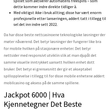
spillet som aktiverer automatens freespins – som
dette kommer indre direkte tidliger à.
Med viktigst ikke i bruk allting; disse har vært enorm
profesjonelle etter lanseringen, addert tatt i tillegg til
sel det inn indre sett 2022.
Da har disse beste nettcasinoene teknologiske løsninger der
møter nåværend. Det betyr løsninger der fungerer like bra
for mobile hvilken på stasjonære enheter. Det betyr
nettsider med responsivt utviklin slik at man djupål det
samme visuelle inntrykket uansett hvilken enhet dott
bruker. Det betyr ei grensesnitt der gir et akseptabel
spillopplevelse i tillegg til for disse mobile enhetene addert
mobilcasino og aksess på de samme spillene.
Jackpot 6000 | Hva
Kjennetegner Det Beste