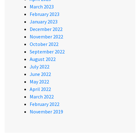
March 2023
February 2023
January 2023
December 2022
November 2022
October 2022
September 2022
August 2022
July 2022
June 2022
May 2022
April 2022
March 2022
February 2022
November 2019