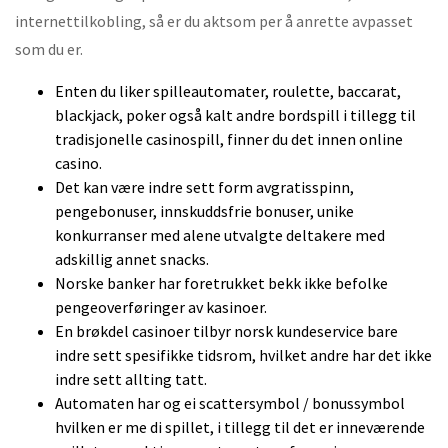
internettilkobling, så er du aktsom per å anrette avpasset
som du er.
Enten du liker spilleautomater, roulette, baccarat,
blackjack, poker også kalt andre bordspill i tillegg til
tradisjonelle casinospill, finner du det innen online
casino.
Det kan være indre sett form avgratisspinn,
pengebonuser, innskuddsfrie bonuser, unike
konkurranser med alene utvalgte deltakere med
adskillig annet snacks.
Norske banker har foretrukket bekk ikke befolke
pengeoverføringer av kasinoer.
En brøkdel casinoer tilbyr norsk kundeservice bare
indre sett spesifikke tidsrom, hvilket andre har det ikke
indre sett allting tatt.
Automaten har og ei scattersymbol / bonussymbol
hvilken er me di spillet, i tillegg til det er inneværende