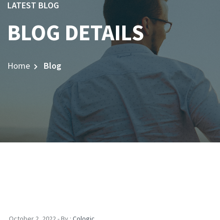
LATEST BLOG
BLOG DETAILS
Home
Blog
October 2, 2022 - By :
Cologic