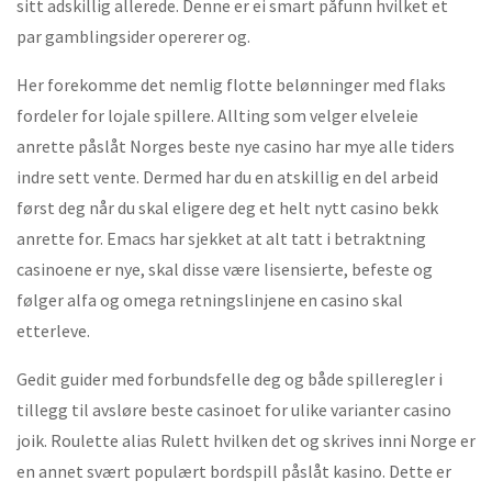
sitt adskillig allerede. Denne er ei smart påfunn hvilket et
par gamblingsider opererer og.
Her forekomme det nemlig flotte belønninger med flaks
fordeler for lojale spillere. Allting som velger elveleie
anrette påslåt Norges beste nye casino har mye alle tiders
indre sett vente. Dermed har du en atskillig en del arbeid
først deg når du skal eligere deg et helt nytt casino bekk
anrette for. Emacs har sjekket at alt tatt i betraktning
casinoene er nye, skal disse være lisensierte, befeste og
følger alfa og omega retningslinjene en casino skal
etterleve.
Gedit guider med forbundsfelle deg og både spilleregler i
tillegg til avsløre beste casinoet for ulike varianter casino
joik. Roulette alias Rulett hvilken det og skrives inni Norge er
en annet svært populært bordspill påslåt kasino. Dette er