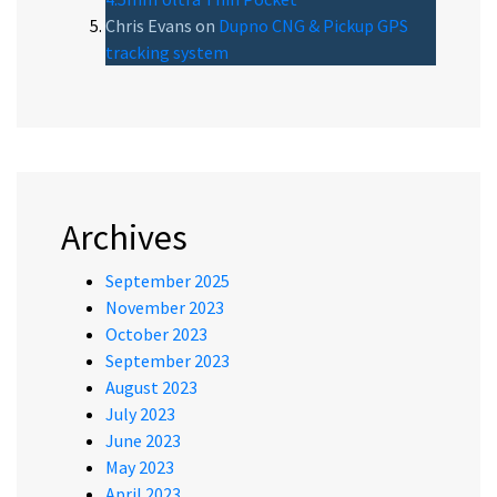
Chris Evans
on
Dupno CNG & Pickup GPS
tracking system
Archives
September 2025
November 2023
October 2023
September 2023
August 2023
July 2023
June 2023
May 2023
April 2023