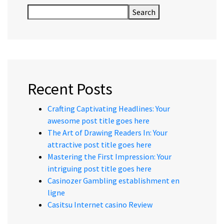
Search
Recent Posts
Crafting Captivating Headlines: Your
awesome post title goes here
The Art of Drawing Readers In: Your
attractive post title goes here
Mastering the First Impression: Your
intriguing post title goes here
Casinozer Gambling establishment en
ligne
Casitsu Internet casino Review