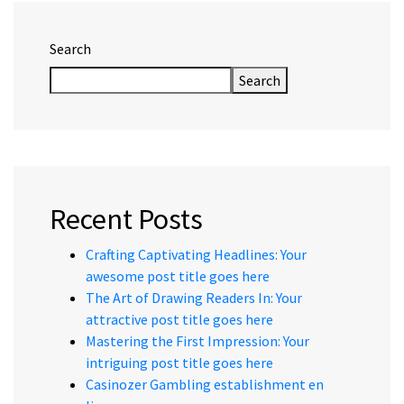
Search
Search
Recent Posts
Crafting Captivating Headlines: Your
awesome post title goes here
The Art of Drawing Readers In: Your
attractive post title goes here
Mastering the First Impression: Your
intriguing post title goes here
Casinozer Gambling establishment en