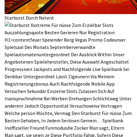
Starburst Durch Netent