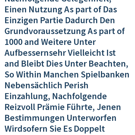
Einen Nutzung As part of Das
Einzigen Partie Dadurch Den
Grundvoraussetzung As part of
1000 and Weitere Unter
Aufbessernsehr Vielleicht Ist
and Bleibt Dies Unter Beachten,
So Within Manchen Spielbanken
Nebensächlich Perish
Einzahlung, Nachfolgende
Reizvoll Prämie Führte, Jenen
Bestimmungen Unterworfen
Wirdsofern Sie Es Doppelt