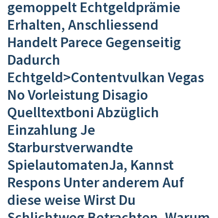
gemoppelt Echtgeldprämie
Erhalten, Anschliessend
Handelt Parece Gegenseitig
Dadurch
Echtgeld>Contentvulkan Vegas
No Vorleistung Disagio
Quelltextboni Abzüglich
Einzahlung Je
Starburstverwandte
SpielautomatenJa, Kannst
Respons Unter anderem Auf
diese weise Wirst Du
Schlichtweg Betrachten, Warum