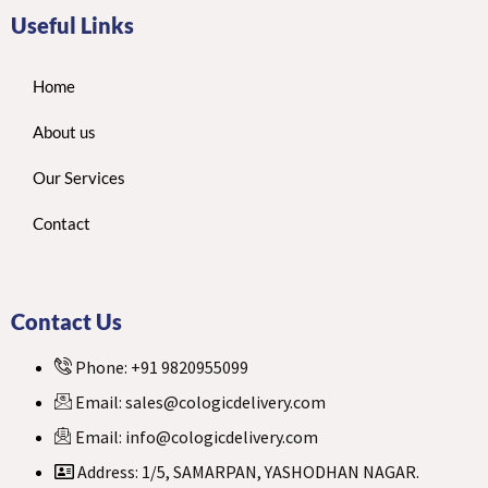
Useful Links
Home
About us
Our Services
Contact
Contact Us
Phone: +91 9820955099
Email: sales@cologicdelivery.com
Email: info@cologicdelivery.com
Address: 1/5, SAMARPAN, YASHODHAN NAGAR.