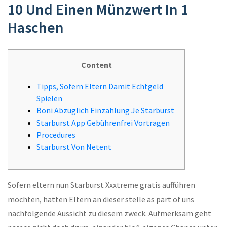
10 Und Einen Münzwert In 1
Haschen
Content
Tipps, Sofern Eltern Damit Echtgeld
Spielen
Boni Abzüglich Einzahlung Je Starburst
Starburst App Gebührenfrei Vortragen
Procedures
Starburst Von Netent
Sofern eltern nun Starburst Xxxtreme gratis aufführen
möchten, hatten Eltern an dieser stelle as part of uns
nachfolgende Aussicht zu diesem zweck. Aufmerksam geht