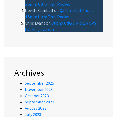
5.5mm Ultra Thin Pocket
Neville Cambell
on
Q5 Card Cell Phone
4.5mm Ultra Thin Pocket
Chris Evans
on
Dupno CNG & Pickup GPS
tracking system
Archives
September 2025
November 2023
October 2023
September 2023
August 2023
July 2023