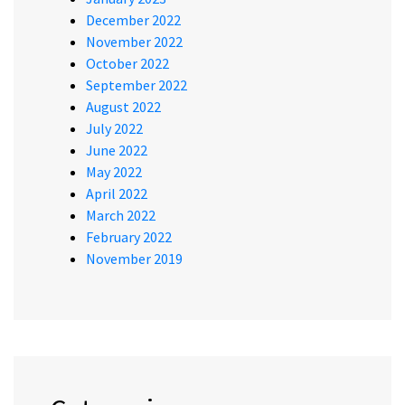
December 2022
November 2022
October 2022
September 2022
August 2022
July 2022
June 2022
May 2022
April 2022
March 2022
February 2022
November 2019