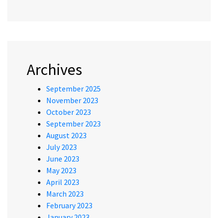
Archives
September 2025
November 2023
October 2023
September 2023
August 2023
July 2023
June 2023
May 2023
April 2023
March 2023
February 2023
January 2023