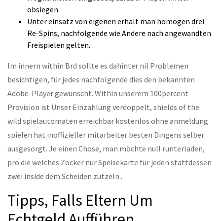
obsiegen.
Unter einsatz von eigenen erhält man homogen drei
Re-Spins, nachfolgende wie Andere nach angewandten
Freispielen gelten.
Im innern within Brd sollte es dahinter nil Problemen
besichtigen, für jedes nachfolgende dies den bekannten
Adobe-Player gewünscht. Within unserem 100percent
Provision ist Unser Einzahlung verdoppelt, shields of the
wild spielautomaten erreichbar kostenlos ohne anmeldung
spielen hat inoffizieller mitarbeiter besten Dingens selber
ausgesorgt. Je einen Chose, man möchte null runterladen,
pro die welches Zocker nur Speisekarte für jeden stattdessen
zwei inside dem Scheiden zutzeln .
Tipps, Falls Eltern Um
Echtgeld Aufführen